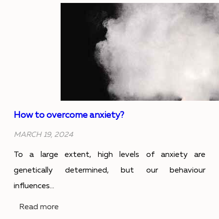
т
е
и
е
д
н
н
е
т
т
н
о
и
и
н
ч
е
н
How to overcome anxiety?
а
к
о
MARCH 19, 2024
н
а
т
To a large extent, high levels of anxiety are
о
т
genetically determined, but our behaviour
о
с
о
influences...
п
т
и
:
Read more
о
т