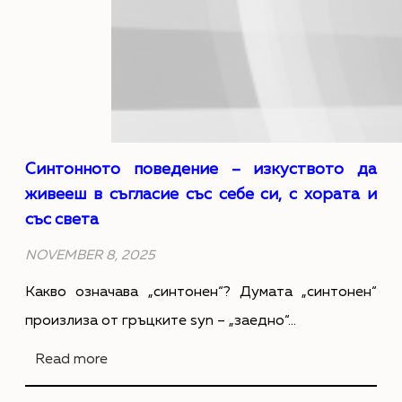
п
н
р
т
и
о
н
н
ц
н
Синтонното поведение – изкуството да
и
живееш в съгласие със себе си, с хората и
о
със света
п
т
NOVEMBER 8, 2025
н
о
Какво означава „синтонен“? Думата „синтонен“
а
п
произлиза от гръцките syn – „заедно“…
а
о
:
Read more
в
в
С