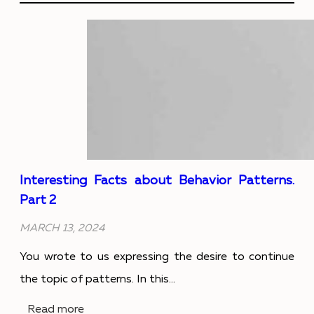
н
К
в
а
с
а
е
т
к
д
р
д
е
у
а
н
м
п
и
е
о
Interesting Facts about Behavior Patterns.
е
Part 2
н
б
–
MARCH 13, 2024
т
е
и
You wrote to us expressing the desire to continue
з
д
з
the topic of patterns. In this...
а
и
к
:
Read more