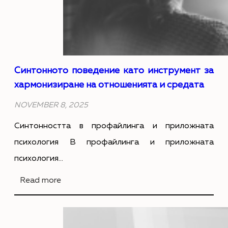
г
р
у
е
Синтонното поведение като инструмент за
хармонизиране на отношенията и средата
н
NOVEMBER 8, 2025
т
Синтонността в профайлинга и приложната
н
психология В профайлинга и приложната
о
психология…
с
:
Read more
т
С
–
и