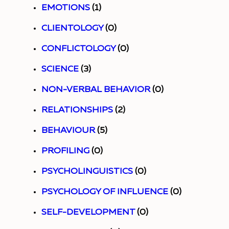
и
а
EMOTIONS
(1)
н
я
е
к
CLIENTOLOGY
(0)
ч
т
с
т
CONFLICTOLOGY
(0)
е
а
ъ
и
SCIENCE
(3)
с
и
с
з
NON-VERBAL BEHAVIOR
(0)
к
с
с
а
RELATIONSHIPS
(2)
и
р
е
п
BEHAVIOUR
(5)
т
е
б
о
PROFILING
(0)
е
д
е
в
PSYCHOLINGUISTICS
(0)
п
а
с
е
PSYCHOLOGY OF INFLUENCE
(0)
а
т
и
д
SELF-DEVELOPMENT
(0)
т
а
,
е