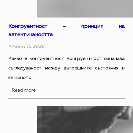
Конгруентност – принцип на
автентичаността
MARCH 16, 2026
Какво е конгруентност Конгруентност означава
съгласуваност между вътрешните състояния и
външното…
:
Read more
К
о
н