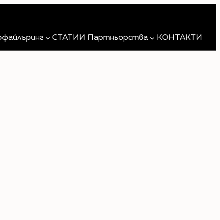
Търсене
офайлъринг
СТАТИИ
Партньорства
КОНТАКТИ