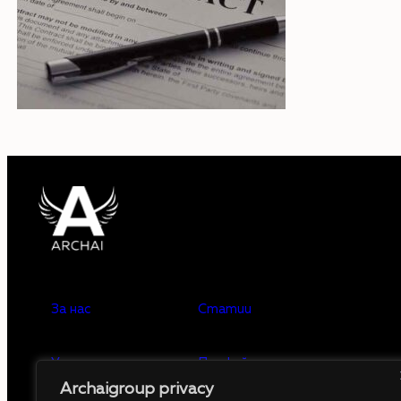
За нас
Статии
Услуги
Профайлъринг
Archaigroup privacy