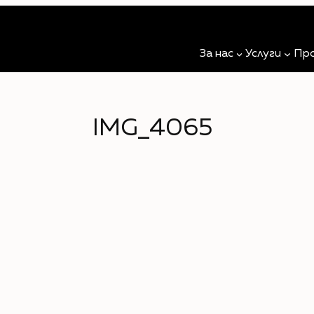
За нас
Услуги
Пр
IMG_4065