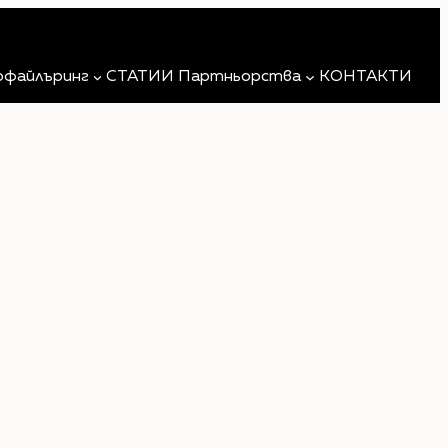
Търсене
офайлъринг
СТАТИИ
Партньорства
КОНТАКТИ