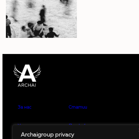
За нас
Статии
Услуги
Профайлъринг
Archaigroup privacy