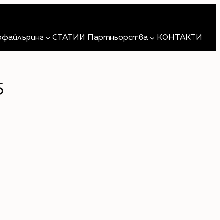
Търсене
офайлъринг
СТАТИИ
Партньорства
КОНТАКТИ
5