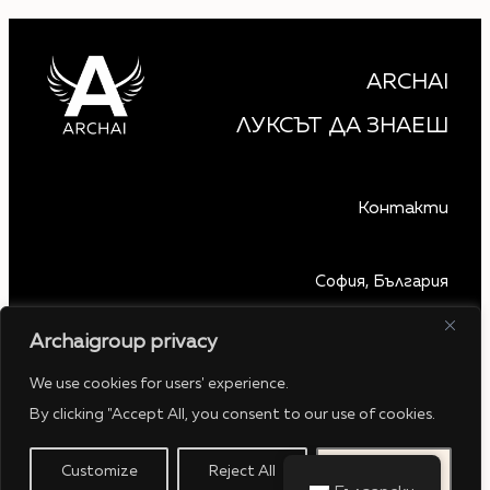
ARCHAI
ЛУКСЪТ ДА ЗНАЕШ
Контакти
София, България
+359 879 850 740
Archaigroup privacy
www.archaigroup.com
contact@archaigroup.com
We use cookies for users' experience.
By clicking "Accept All, you consent to our use of cookies.
All rights reserved 2023 ©
Facebook
LinkedIn
YouTube
Instagram
Customize
Reject All
Accept All