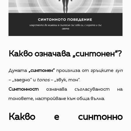
Какво означава „синтонен“?
Думата
„синтонен“
произлиза от гръцките
syn
– „заедно“ и
tonos
– „звук, тон“.
Синтонност
означава съгласуваност на
тоновете, настройване към обща вълна.
Какво е синтонно