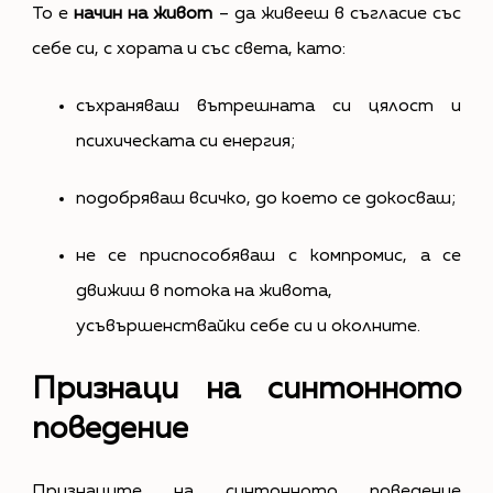
То е
начин на живот
– да живееш в съгласие със
себе си, с хората и със света, като:
съхраняваш вътрешната си цялост и
психическата си енергия;
подобряваш всичко, до което се докосваш;
не се приспособяваш с компромис, а се
движиш в потока на живота,
усъвършенствайки себе си и околните.
Признаци на синтонното
поведение
Признаците на синтонното поведение