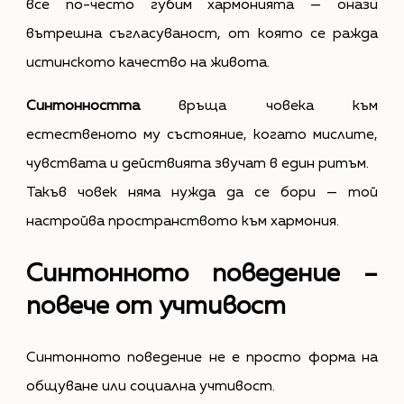
все по-често губим хармонията — онази
вътрешна съгласуваност, от която се ражда
истинското качество на живота.
Синтонността
връща човека към
естественото му състояние, когато мислите,
чувствата и действията звучат в един ритъм.
Такъв човек няма нужда да се бори — той
настройва пространството към хармония.
Синтонното поведение –
повече от учтивост
Синтонното поведение не е просто форма на
общуване или социална учтивост.