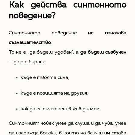
Как действа синтонното
поведение?
Синтонното поведение
не означава
съглашателство
.
То не е „да бъдеш удобен“, а
да бъдеш съзвучен
— да разбираш:
къде е твоята сила;
къде е позицията на другия;
как да ги съчетаеш в жив диалог.
Синтонният човек умее да слуша и да чува, умее
да изгражда връзки, в които на всички им става