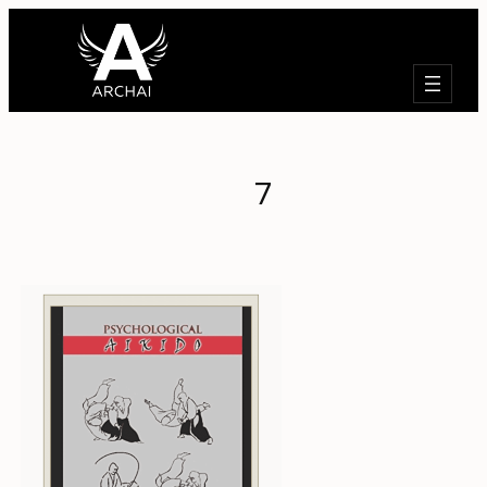
Търсене
7