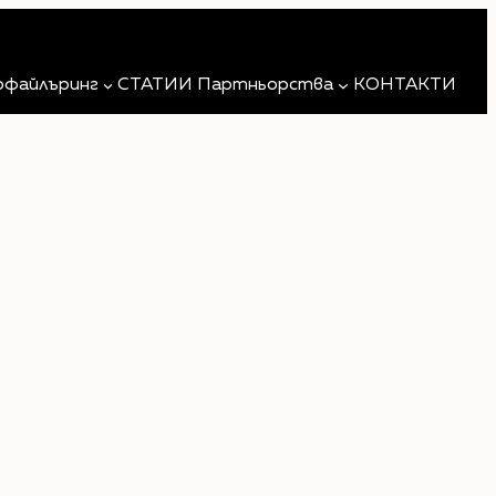
Търсене
офайлъринг
СТАТИИ
Партньорства
КОНТАКТИ