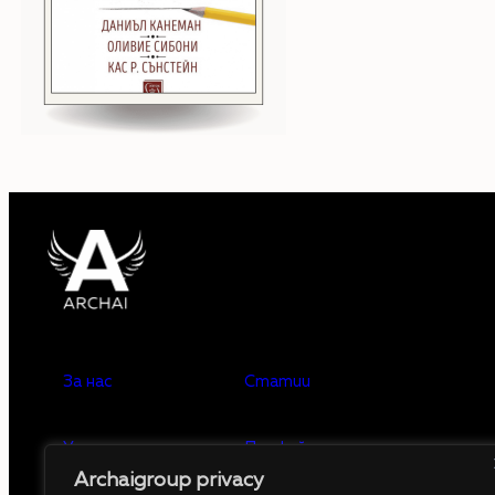
За нас
Статии
Услуги
Профайлъринг
Archaigroup privacy