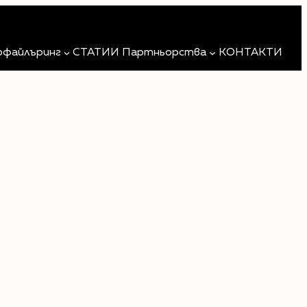
Търсене
офайлъринг
СТАТИИ
Партньорства
КОНТАКТИ