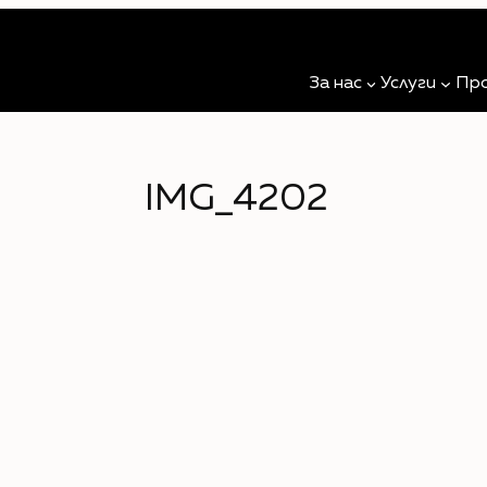
За нас
Услуги
Пр
IMG_4202