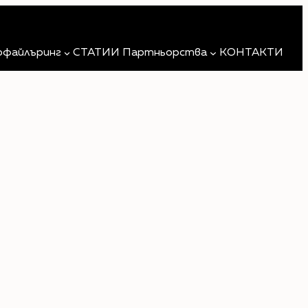
Търсене
офайлъринг
СТАТИИ
Партньорства
КОНТАКТИ