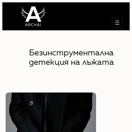
Търсене
Безинструментална
детекция на лъжата