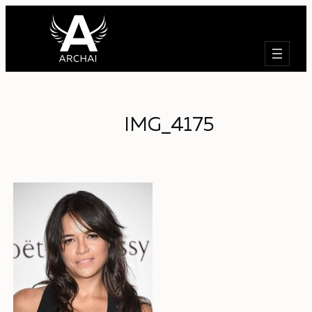
Търсене
IMG_4175